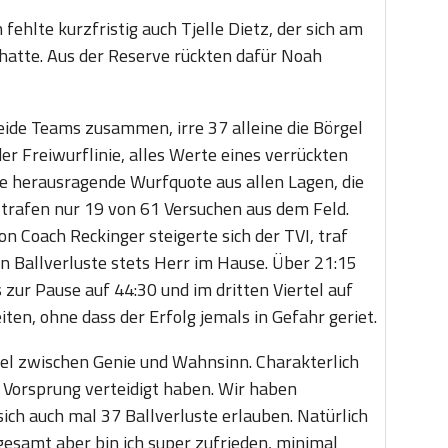
ehlte kurzfristig auch Tjelle Dietz, der sich am
hatte. Aus der Reserve rückten dafür Noah
eide Teams zusammen, irre 37 alleine die Börgel
r Freiwurflinie, alles Werte eines verrückten
ie herausragende Wurfquote aus allen Lagen, die
trafen nur 19 von 61 Versuchen aus dem Feld.
n Coach Reckinger steigerte sich der TVI, traf
en Ballverluste stets Herr im Hause. Über 21:15
s zur Pause auf 44:30 und im dritten Viertel auf
iten, ohne dass der Erfolg jemals in Gefahr geriet.
el zwischen Genie und Wahnsinn. Charakterlich
 Vorsprung verteidigt haben. Wir haben
ich auch mal 37 Ballverluste erlauben. Natürlich
gesamt aber bin ich super zufrieden, minimal