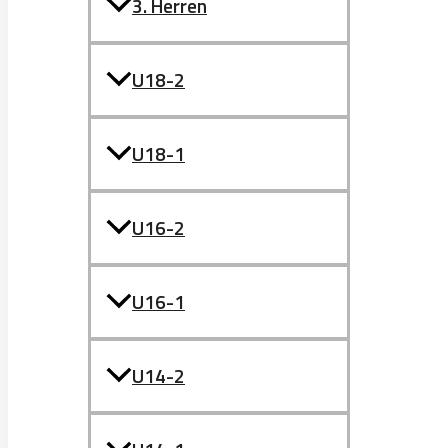
3. Herren
U18-2
U18-1
U16-2
U16-1
U14-2