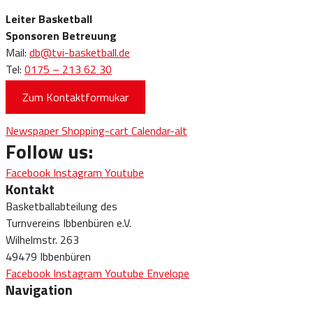
Leiter Basketball
Sponsoren Betreuung
Mail:
db@tvi-basketball.de
Tel:
0175 – 213 62 30
Zum Kontaktformukar
Newspaper
Shopping-cart
Calendar-alt
Follow us:
Facebook
Instagram
Youtube
Kontakt
Basketballabteilung des
Turnvereins Ibbenbüren e.V.
Wilhelmstr. 263
49479 Ibbenbüren
Facebook
Instagram
Youtube
Envelope
Navigation