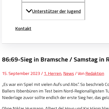
Unterstützer der Jugend
Kontakt
86:69-Sieg in Bramsche / Samstag in 
15. September 2023
/
1. Herren
,
News
/ Von
Redaktion
„Es war ein Spiel mit vielen Aufs und Abs“. So beschrieb
Ballers Ibbenbüren im Test beim Nord-Regionalligisten
Niederlage zuvor sollte endlich der erste Sieg her, das g
Ohne Niklas Husmann, Albert del Hoyo und Kai Hänig blie