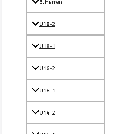
3. Herren
U18-2
U18-1
U16-2
U16-1
U14-2