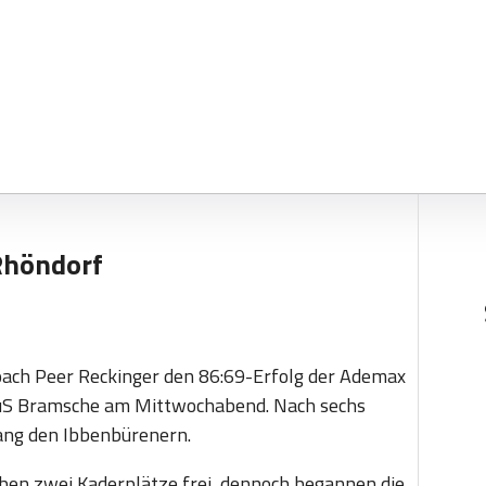
Rhöndorf
 Coach Peer Reckinger den 86:69-Erfolg der Ademax
 TuS Bramsche am Mittwochabend. Nach sechs
elang den Ibbenbürenern.
ben zwei Kaderplätze frei, dennoch begannen die