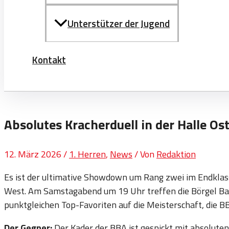
Unterstützer der Jugend
Kontakt
Absolutes Kracherduell in der Halle Os
12. März 2026
/
1. Herren
,
News
/ Von
Redaktion
Es ist der ultimative Showdown um Rang zwei im Endklass
West. Am Samstagabend um 19 Uhr treffen die Börgel Ball
punktgleichen Top-Favoriten auf die Meisterschaft, die 
Der Gegner:
Der Kader der BBA ist gespickt mit absolut