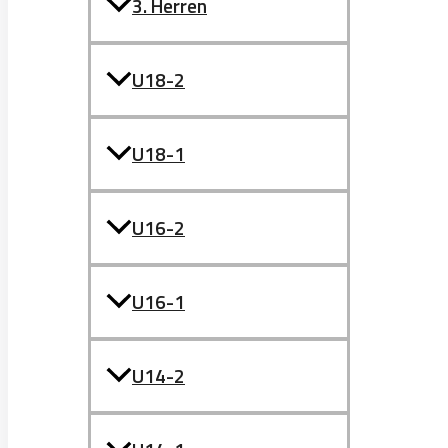
3. Herren
U18-2
U18-1
U16-2
U16-1
U14-2