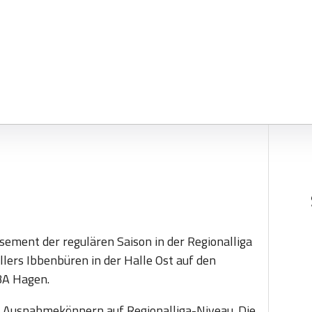
t
ement der regulären Saison in der Regionalliga
ers Ibbenbüren in der Halle Ost auf den
BBA Hagen.
en Ausnahmekönnern auf Regionalliga-Niveau. Die