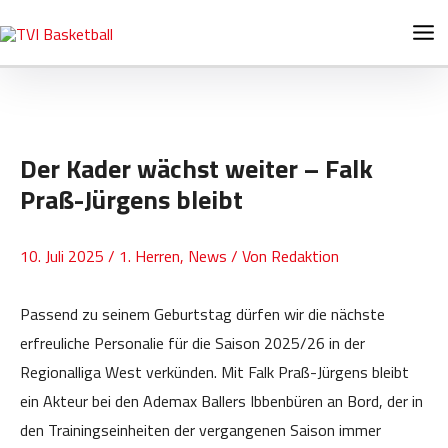
Zum
Post
Ma
Inhalt
navigation
Me
springen
Der Kader wächst weiter – Falk
Praß-Jürgens bleibt
10. Juli 2025
/
1. Herren
,
News
/ Von
Redaktion
Passend zu seinem Geburtstag dürfen wir die nächste
erfreuliche Personalie für die Saison 2025/26 in der
Regionalliga West verkünden. Mit Falk Praß-Jürgens bleibt
ein Akteur bei den Ademax Ballers Ibbenbüren an Bord, der in
den Trainingseinheiten der vergangenen Saison immer