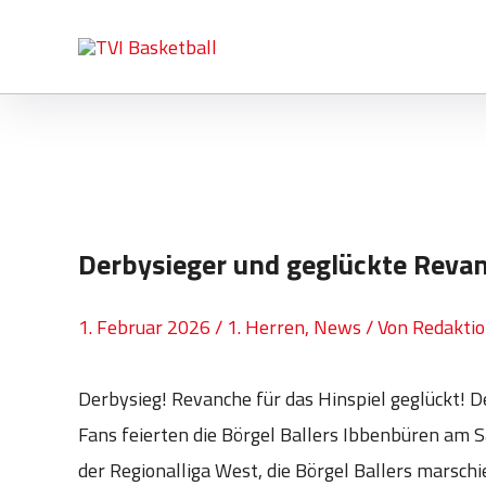
Zum
Post
Inhalt
navigation
springen
Derbysieger und geglückte Revan
1. Februar 2026
/
1. Herren
,
News
/ Von
Redakti
Derbysieg! Revanche für das Hinspiel geglückt! De
Fans feierten die Börgel Ballers Ibbenbüren am 
der Regionalliga West, die Börgel Ballers marschi