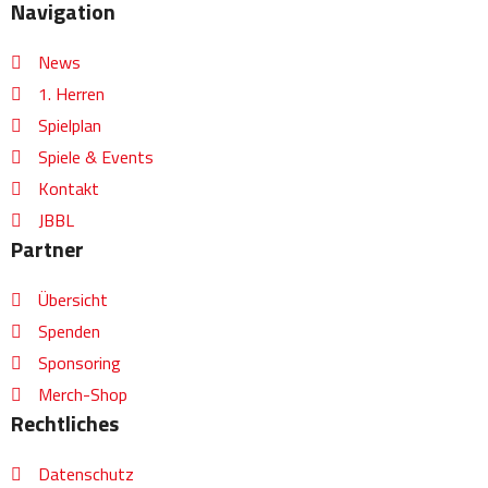
c
s
u
v
Navigation
e
t
t
e
b
a
u
l
News
o
g
b
o
1. Herren
o
r
e
p
Spielplan
k
a
e
Spiele & Events
m
Kontakt
JBBL
Partner
Übersicht
Spenden
Sponsoring
Merch-Shop
Rechtliches
Datenschutz