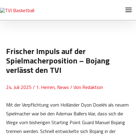
Zum
Post
Ma
Inhalt
navigation
Me
springen
Frischer Impuls auf der
Spielmacherposition – Bojang
verlässt den TVI
24. Juli 2025
/
1. Herren
,
News
/ Von
Redaktion
Mit der Verpflichtung vom Holländer Dyon Doekhi als neuem
Spielmacher war bei den Ademax Ballers klar, dass sich die
Wege vom bisherigen Starting Point Guard Manuel Bojang
trennen werden. Schnell entwickelte sich Bojang in der