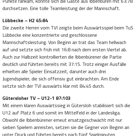
Punkte rankam, konnte sich die Gäste aus Ibbenbüren mit 63:78
durchsetzen. Eine tolle Teamleistung der der Mannschaft.
Lübbecke – H2 45:84
Die zweite Herren vom TVI zeigte beim Auswärtsspiel beim TuS
Lübbecke eine konzentrierte und geschlossene
Mannschaftsleistung. Von Beginn an trat das Team hellwach
auf und setzte sich früh mit 16:8 nach dem ersten Viertel ab.
Auch zur Halbzeit kontrollierten die Ibbenbürener die Partie
deutlich und führten bereits mit 37:15. Trotz einiger Ausfälle
erhielten alle Spieler Einsatzzeit, darunter auch drei
Jugendspieler, die sich offensiv gut einbrachten. Am Ende
setzte sich der TVI auswärts klar mit 84:45 durch.
Gütersloher TV – U12-1 87:103
Mit einem klaren Auswärtssieg in Gütersloh stabilisiert sich die
U12 auf Platz 6 und somit im Mittelfeld in der Landesliga.
Obwohl die Ibbenbürener erneut ersatzgeschwächt mit nur
sieben Spielern anreisten, setzen sie die Gegner von Beginn an
unter Druck und führten bereits nach fünf Spielminuten