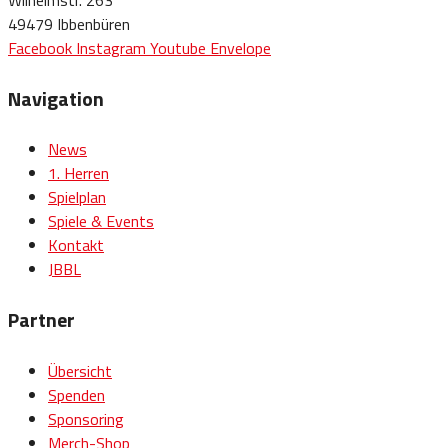
Wilhelmstr. 263
49479 Ibbenbüren
Facebook
Instagram
Youtube
Envelope
Navigation
News
1. Herren
Spielplan
Spiele & Events
Kontakt
JBBL
Partner
Übersicht
Spenden
Sponsoring
Merch-Shop