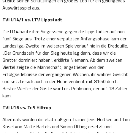
stellte seinen Schützlingen ein großes Lob für ein gelungenes
Auswärtsspiel aus.
TVI U14/1 vs. LTV Lippstadt
Die U14 baute ihre Siegesserie gegen die Lippstädter auf nun
fünf Siege aus. Trotz einer verpatzten Anfangsphase kam der
Landesliga-Zweite im weiteren Spielverlauf nie in die Bredouille.
„Der Grundstein für den Sieg heute lag darin, dass wir die
Bretter dominiert haben“, erklärte Niemann. Ab dem zweiten
Viertel zeigte die Mannschaft, angetrieben von den
Erfolgserlebnisse der vergangenen Wochen, ihr wahres Gesicht
und setzte sich auch in der Höhe verdient mit 81:50 durch.
Bester Werfer der Gäste war Luis Pohlmann, der auf 18 Zähler
kam.
TVI U16 vs. TuS Hiltrup
Abermals wurden die etatmäßigen Trainer Jens Höltken und Tim
Kosel von Malte Bärtels und Simon Üffing ersetzt und