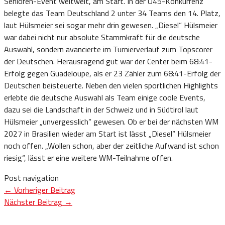
Senioren-Event weltweit, am Start. In der Ü45-Konkurrenz
belegte das Team Deutschland 2 unter 34 Teams den 14. Platz,
laut Hülsmeier sei sogar mehr drin gewesen. „Diesel“ Hülsmeier
war dabei nicht nur absolute Stammkraft für die deutsche
Auswahl, sondern avancierte im Turnierverlauf zum Topscorer
der Deutschen. Herausragend gut war der Center beim 68:41-
Erfolg gegen Guadeloupe, als er 23 Zähler zum 68:41-Erfolg der
Deutschen beisteuerte. Neben den vielen sportlichen Highlights
erlebte die deutsche Auswahl als Team einige coole Events,
dazu sei die Landschaft in der Schweiz und in Südtirol laut
Hülsmeier „unvergesslich“ gewesen. Ob er bei der nächsten WM
2027 in Brasilien wieder am Start ist lässt „Diesel“ Hülsmeier
noch offen. „Wollen schon, aber der zeitliche Aufwand ist schon
riesig“, lässt er eine weitere WM-Teilnahme offen.
Post navigation
←
Vorheriger Beitrag
Nächster Beitrag
→