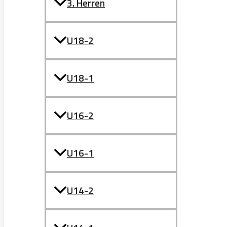
3. Herren
U18-2
U18-1
U16-2
U16-1
U14-2