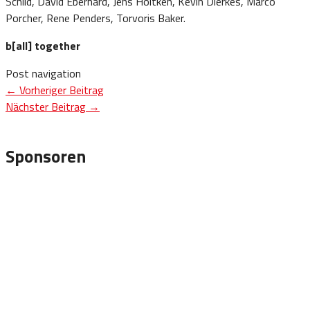
Schild, David Eberhard, Jens Höltken, Kevin Dierkes, Marco
Porcher, Rene Penders, Torvoris Baker.
b[all] together
Post navigation
←
Vorheriger Beitrag
Nächster Beitrag
→
Sponsoren