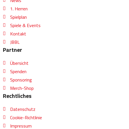
b
a
u
l
News
o
g
b
o
1. Herren
o
r
e
p
Spielplan
k
a
e
Spiele & Events
m
Kontakt
JBBL
Partner
Übersicht
Spenden
Sponsoring
Merch-Shop
Rechtliches
Datenschutz
Cookie-Richtlinie
Impressum