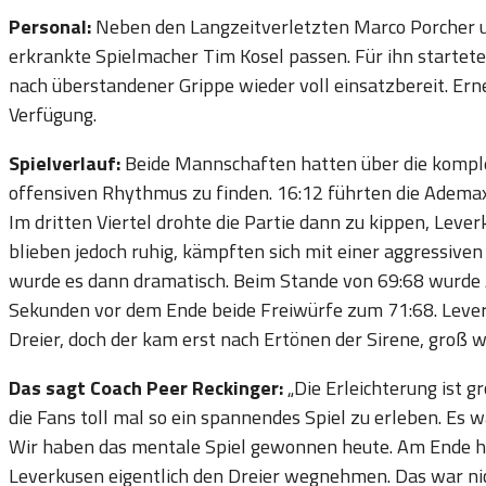
Personal:
Neben den Langzeitverletzten Marco Porcher u
erkrankte Spielmacher Tim Kosel passen. Für ihn starte
nach überstandener Grippe wieder voll einsatzbereit. Er
Verfügung.
Spielverlauf:
Beide Mannschaften hatten über die kompl
offensiven Rhythmus zu finden. 16:12 führten die Ademax 
Im dritten Viertel drohte die Partie dann zu kippen, Lever
blieben jedoch ruhig, kämpften sich mit einer aggressiven 
wurde es dann dramatisch. Beim Stande von 69:68 wurde 
Sekunden vor dem Ende beide Freiwürfe zum 71:68. Leverk
Dreier, doch der kam erst nach Ertönen der Sirene, groß w
Das sagt Coach Peer Reckinger:
„Die Erleichterung ist 
die Fans toll mal so ein spannendes Spiel zu erleben. Es 
Wir haben das mentale Spiel gewonnen heute. Am Ende ha
Leverkusen eigentlich den Dreier wegnehmen. Das war ni