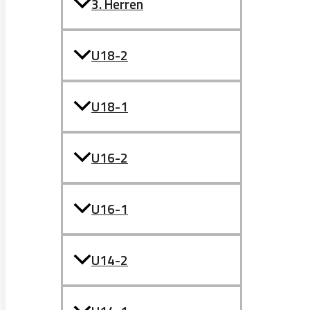
3. Herren
U18-2
U18-1
U16-2
U16-1
U14-2