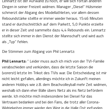
Lennartz ist der Aufwand zu hoch, er will sich fortan anderen
Dingen in seiner Freizeit widmen. Manager „Diesel“ Hülsmeier
schmerzt der Abgang des Modellathleten, vor allem dessen
Reboundstärke stellte er immer wieder heraus. 15:46 Minuten
stand er durchschnittlich auf dem Parkett, 5,0 Punkte erzielte
er in dieser Zeit und sammelte dazu 4,4 Rebounds ein. Lennartz
stellte sich immer in den Dienst der Mannschaft und wird auch
als „Typ“ fehlen.
Die Stimmen zum Abgang von Phil Lennartz:
Phil Lennartz:
“ Leider muss auch ich mich von der TVI-Familie
verabschieden und verkünden, dass die letzte Saison die
(vorerst) letzte Im Trikot des TVIs war. Die Entscheidung ist mir
nicht leicht gefallen, allerdings möchte ich in Zukunft meinen
anderen Hobbys wie z.B. dem Beachvolleyball mehr Zeit widmen,
weshalb ich dann eher Bälle übers Netz als ins Netz befördern
werde. Ich möchte mich insbesondere bei Diesel für das
Vertrauen bedanken und bei den Fans, die trotz aller Corona-
Widrigkeiten immer wieder den Weg in die Halle Ost gefunden