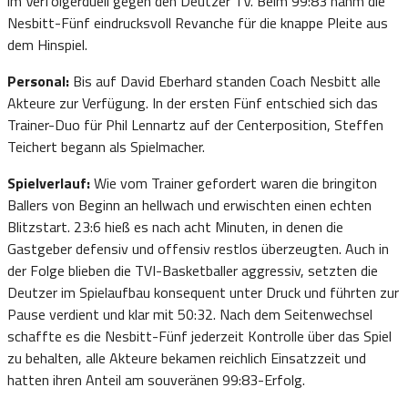
im Verfolgerduell gegen den Deutzer TV. Beim 99:83 nahm die
Nesbitt-Fünf eindrucksvoll Revanche für die knappe Pleite aus
dem Hinspiel.
Personal:
Bis auf David Eberhard standen Coach Nesbitt alle
Akteure zur Verfügung. In der ersten Fünf entschied sich das
Trainer-Duo für Phil Lennartz auf der Centerposition, Steffen
Teichert begann als Spielmacher.
Spielverlauf:
Wie vom Trainer gefordert waren die bringiton
Ballers von Beginn an hellwach und erwischten einen echten
Blitzstart. 23:6 hieß es nach acht Minuten, in denen die
Gastgeber defensiv und offensiv restlos überzeugten. Auch in
der Folge blieben die TVI-Basketballer aggressiv, setzten die
Deutzer im Spielaufbau konsequent unter Druck und führten zur
Pause verdient und klar mit 50:32. Nach dem Seitenwechsel
schaffte es die Nesbitt-Fünf jederzeit Kontrolle über das Spiel
zu behalten, alle Akteure bekamen reichlich Einsatzzeit und
hatten ihren Anteil am souveränen 99:83-Erfolg.