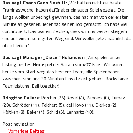
Das sagt Coach Geno Nesbitt:
„Wir hatten nicht die beste
Trainingswoche, haben dafür aber ein super Spiel gezeigt. Die
Jungs wollten unbedingt gewinnen, das hat man von der ersten
Minute an gesehen. Jeder hat seinen Job gemacht, ich habe viel
durchrotiert. Das war ein Zeichen, dass wir uns weiter steigern
und auf einem sehr guten Weg sind. Wir wollen jetzt natürlich da
oben bleiben.“
Das sagt Manager „Diesel“ Hülsmeier:
„Wir spielen unser
bislang bestes Heimspiel der Saison vor 407 Fans. Wir waren
heute vom Start weg das bessere Team, alle Spieler haben
zwischen zehn und 30 Minuten Einsatzzeit gehabt. Bockstarke
Teamleistung. Ball together!“
Bringiton Ballers:
Porcher (24) Kosel (4), Penders (0), Fumey
(20), Schröder (11), Teichert (5), del Hoyo (11), Dierkes (2),
Höltken (3), Baker (4), Schild (5), Lennartz (10).
Post navigation
←
Vorheriger Beitrag